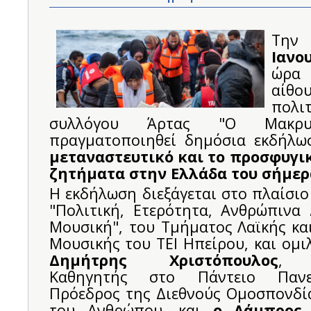
Την
Ιανο
ώρα
αί
πολιτ
συλλόγου Άρτας "Ο Μακρυγ
πραγματοποιηθεί δημόσια εκδήλω
μεταναστευτικό και το προσφυγι
ζητήματα στην Ελλάδα του σήμερ
Η εκδήλωση διεξάγεται στο πλαίσι
"Πολιτική, Ετερότητα, Ανθρώπινα 
Μουσική", του Τμήματος Λαϊκής κα
Μουσικής του ΤΕΙ Ηπείρου, και ομι
Δημήτρης Χριστόπουλος
, 
Καθηγητής στο Πάντειο Πανε
Πρόεδρος της Διεθνούς Ομοσπονδί
του Ανθρώπου, και
ο Λάμπρος